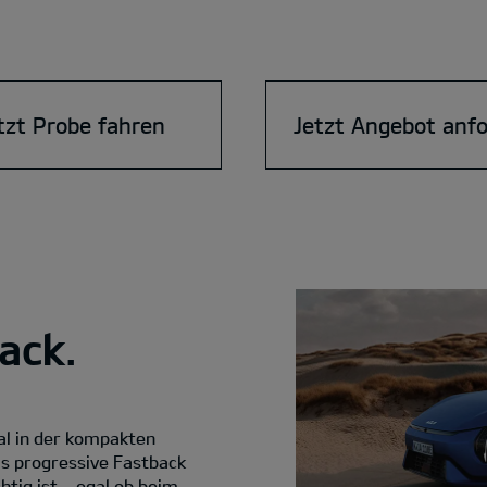
tzt Probe fahren
Jetzt Angebot anf
ack.
al in der kompakten
ls progressive Fastback
htig ist – egal ob beim