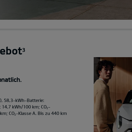
ebot
3
natlich.
, 58,3-kWh-Batterie:
t 14,7 kWh/100 km; CO
-
2
/km; CO
-Klasse A. Bis zu 440 km
2