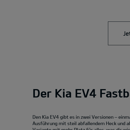
Je
Der Kia EV4 Fastb
Den Kia EV4 gibt es in zwei Versionen – einm
Ausführung mit steil abfallendem Heck und a
Variante mit mehr Platz für alles, was dir wic