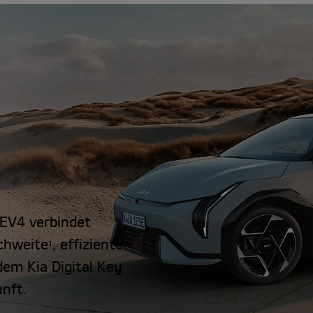
a EV4 verbindet
chweite
, effiziente
1
em Kia Digital Key
unft.