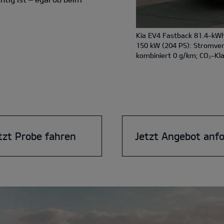
Kia EV4 Fastback 81.4-kWh
150 kW (204 PS): Stromve
kombiniert 0 g/km; CO₂-Kla
tzt Probe fahren
Jetzt Angebot anf