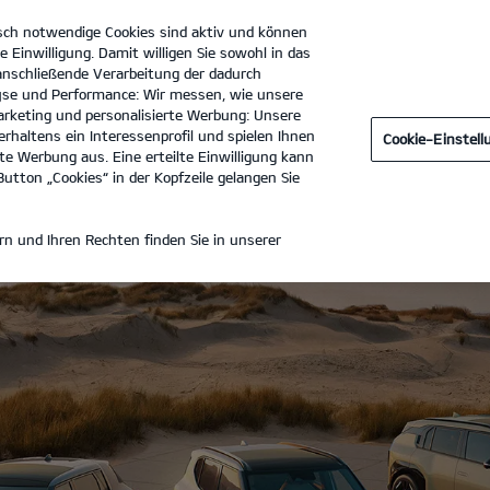
sch notwendige Cookies sind aktiv und können
e Einwilligung. Damit willigen Sie sowohl in das
 anschließende Verarbeitung der dadurch
se und Performance: Wir messen, wie unsere
Auto Bebion Nürtingen GmbH
Tel. :
07022 - 943460
rketing und personalisierte Werbung: Unsere
rhaltens ein Interessenprofil und spielen Ihnen
Cookie-Einstel
e Werbung aus. Eine erteilte Einwilligung kann
utton „Cookies“ in der Kopfzeile gelangen Sie
n und Ihren Rechten finden Sie in unserer