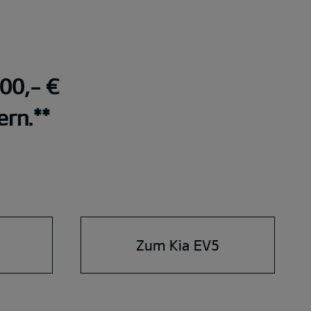
000,- €
ern.**
Zum Kia EV5