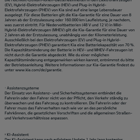
(EV), Hybrid-Elektrofahrzeugen (HEV) und Plug-in Hybrid-
Elektrofahrzeugen (PHEV) von Kia sind auf eine lange Lebensdauer
ausgelegt. Für diese Batterien gilt die Kia-Garantie für eine Dauer von 8
Jahren ab der Erstzulassung oder 160.000 km Laufleistung, je nachdem,
was zuerst eintritt. Für Niedervoltbatterien (48 V und 12 V) in Mild-
Hybrid-Elektrofahrzeugen (MHEV) gilt die Kia-Garantie für eine Dauer von
2 Jahren ab der Erstzulassung, unabhängig von der Kilometerleistung.
Ausschließlich bei den Elektrofahrzeugen (EV) und Plug-in Hybrid-
Elektrofahrzeugen (PHEV) garantiert Kia eine Batteriekapazität von 70 %.
Die Kapazitätsminderung der Batterie in HEV- und MHEV-Fahrzeugen ist
nicht durch die Garantie abgedeckt. Wie du einer möglichen
Kapazitätsminderung entgegenwirken wirken kannst, entnimmst du bitte
der Betriebsanleitung. Weitere Informationen zur Kia-Garantie findest du
unter
www.kia.com/de/garantie.
Assistenzsysteme
1
Der Einsatz von Assistenz- und Sicherheitssystemen entbindet die
Fahrerin oder den Fahrer nicht von der Pflicht, den Verkehr ständig zu
überwachen und ​das Fahrzeug zu kontrollieren. Die Fahrerin oder der
Fahrer muss das Fahrverhalten nach wie vor an das persönliche
Fahrkönnen, die gesetzlichen Vorschriften ​und die allgemeinen Straßen-
und Verkehrsverhältnisse anpassen. ​
KI-Assistent
2
Der KI-Assistent kann nach erfolgtem Update 1 Jahr lang kostenlos