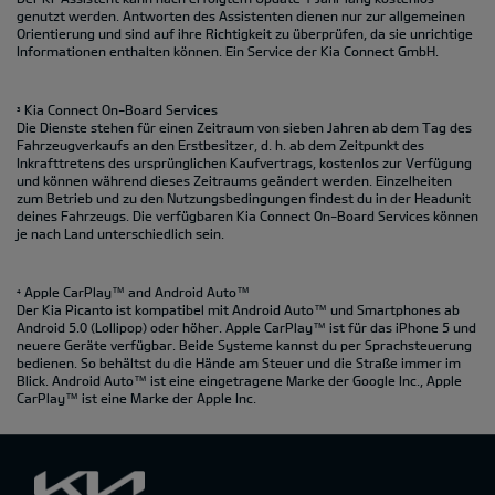
genutzt werden. Antworten des Assistenten dienen nur zur allgemeinen
Orientierung und sind auf ihre Richtigkeit zu überprüfen, da sie unrichtige
Informationen enthalten können. Ein Service der Kia Connect GmbH.
Kia Connect On-Board Services
3
Die Dienste stehen für einen Zeitraum von sieben Jahren ab dem Tag des
Fahrzeugverkaufs an den Erstbesitzer, d. h. ab dem Zeitpunkt des
Inkrafttretens des ursprünglichen Kaufvertrags, kostenlos zur Verfügung
und können während dieses Zeitraums geändert werden. Einzelheiten
zum Betrieb und zu den Nutzungsbedingungen findest du in der Headunit
deines Fahrzeugs. Die verfügbaren Kia Connect On-Board Services können
je nach Land unterschiedlich sein.
Apple CarPlay™ and Android Auto™
4
Der Kia Picanto ist kompatibel mit Android Auto™ und Smartphones ab
Android 5.0 (Lollipop) oder höher. Apple CarPlay™ ist für das iPhone 5 und
neuere Geräte verfügbar. Beide Systeme kannst du per Sprachsteuerung
bedienen. So behältst du die Hände am Steuer und die Straße immer im
Blick. Android Auto™ ist eine eingetragene Marke der Google Inc., Apple
CarPlay™ ist eine Marke der Apple Inc.