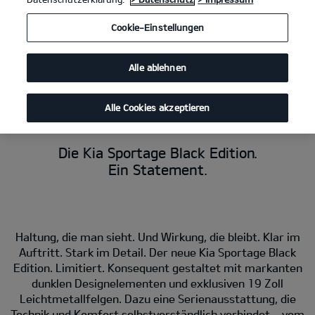
Cookie-Einstellungen
Alle ablehnen
KI-generierter Inhalt.
Kia Sportage Black Edition
1.6 T-GDI DCT (Benzin/Automatik); 132 kW (180
PS): Kraftstoffverbrauch kombiniert 7,8 l/100 km; CO₂-Emissionen
kombiniert 177 g/km. CO₂-Klasse G.
Alle Cookies akzeptieren
Die Kia Sportage Black Edition.
Ein Statement.
Haltung, die man sieht. Und Wirkung, die bleibt. Klar im
Auftritt. Stark im Detail. Der neue Kia Sportage Black
Edition. Limitiert. Konsequent gestaltet mit markanten
dunklen Designelementen und exklusiven 19 Zoll
Leichtmetallfelgen. Dazu eine Serienausstattung, die
Technik und Komfort selbstverständlich verbindet – vom