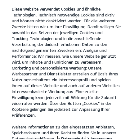
Diese Website verwendet Cookies und ähnliche
open
Technologien. Technisch notwendige Cookies sind aktiv
menu
und können nicht deaktiviert werden. Für alle weiteren
KONTAKT
Zwecke bitten wir um Ihre Einwilligung. Damit willigen Sie
sowohl in das Setzen der jeweiligen Cookies und
Tracking-Technologien und in die anschließende
DIE KIA SPORTAGE BLACK EDITION
Verarbeitung der dadurch erhobenen Daten zu den
nachfolgend genannten Zwecken ein: Analyse und
Performance: Wir messen, wie unsere Website genutzt
DIE KIA SPORTAGE BLACK EDITION
wird, um Inhalte und Funktionen zu verbessern.
Marketing und personalisierte Werbung: Unsere
Werbepartner und Dienstleister erstellen auf Basis Ihres
Nutzungsverhaltens ein Interessenprofil und spielen
Ihnen auf dieser Website und auch auf anderen Websites
interessenbasierte Werbung aus. Eine erteilte
Einwilligung kann jederzeit mit Wirkung für die Zukunft
widerrufen werden. Über den Button „Cookies“ in der
Kopfzeile gelangen Sie jederzeit zur Anpassung Ihrer
Präferenzen.
Weitere Informationen zu den eingesetzten Anbietern,
Speicherdauern und Ihren Rechten finden Sie in unserer
Datenschutzerklärung.
> Datenschutz
> Impressum