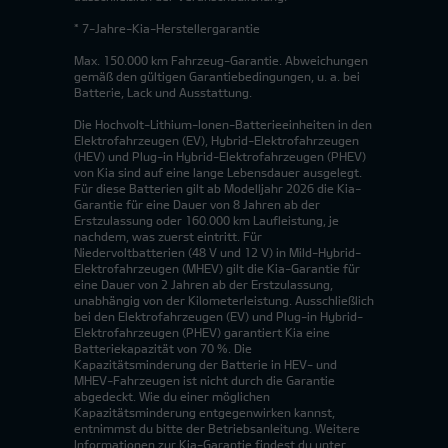
* 7-Jahre-Kia-Herstellergarantie
Max. 150.000 km Fahrzeug-Garantie. Abweichungen
gemäß den gültigen Garantiebedingungen, u. a. bei
Batterie, Lack und Ausstattung.
Die Hochvolt-Lithium-Ionen-Batterieeinheiten in den
Elektrofahrzeugen (EV), Hybrid-Elektrofahrzeugen
(HEV) und Plug-in Hybrid-Elektrofahrzeugen (PHEV)
von Kia sind auf eine lange Lebensdauer ausgelegt.
Für diese Batterien gilt ab Modelljahr 2026 die Kia-
Garantie für eine Dauer von 8 Jahren ab der
Erstzulassung oder 160.000 km Laufleistung, je
nachdem, was zuerst eintritt. Für
Niedervoltbatterien (48 V und 12 V) in Mild-Hybrid-
Elektrofahrzeugen (MHEV) gilt die Kia-Garantie für
eine Dauer von 2 Jahren ab der Erstzulassung,
unabhängig von der Kilometerleistung. Ausschließlich
bei den Elektrofahrzeugen (EV) und Plug-in Hybrid-
Elektrofahrzeugen (PHEV) garantiert Kia eine
Batteriekapazität von 70 %. Die
Kapazitätsminderung der Batterie in HEV- und
MHEV-Fahrzeugen ist nicht durch die Garantie
abgedeckt. Wie du einer möglichen
Kapazitätsminderung entgegenwirken kannst,
entnimmst du bitte der Betriebsanleitung. Weitere
Informationen zur Kia-Garantie findest du unter