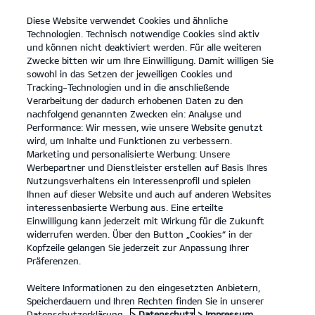
Diese Website verwendet Cookies und ähnliche
open
Technologien. Technisch notwendige Cookies sind aktiv
menu
und können nicht deaktiviert werden. Für alle weiteren
KONTAKT
Zwecke bitten wir um Ihre Einwilligung. Damit willigen Sie
sowohl in das Setzen der jeweiligen Cookies und
Tracking-Technologien und in die anschließende
...
ANGEBOTE
Verarbeitung der dadurch erhobenen Daten zu den
nachfolgend genannten Zwecken ein: Analyse und
Performance: Wir messen, wie unsere Website genutzt
KIA SERVICEANGEBOTE
wird, um Inhalte und Funktionen zu verbessern.
Marketing und personalisierte Werbung: Unsere
Werbepartner und Dienstleister erstellen auf Basis Ihres
Nutzungsverhaltens ein Interessenprofil und spielen
Ihnen auf dieser Website und auch auf anderen Websites
interessenbasierte Werbung aus. Eine erteilte
Einwilligung kann jederzeit mit Wirkung für die Zukunft
Angebote
widerrufen werden. Über den Button „Cookies“ in der
Kopfzeile gelangen Sie jederzeit zur Anpassung Ihrer
Präferenzen.
Unsere Service Angebote.
Weitere Informationen zu den eingesetzten Anbietern,
Speicherdauern und Ihren Rechten finden Sie in unserer
Wir haben eine Reihe von Service Angeboten für Kia Besitzer,
Datenschutzerklärung.
> Datenschutz
> Impressum