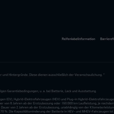
Reifenlabelinformation
Barrieref
lder und Hintergründe. Diese dienen ausschließlich der Veranschaulichung. *
en Garantiebedingungen, u. a. bei Batterie, Lack und Ausstattung.
ugen (EV), Hybrid-Elektrofahrzeugen (HEV) und Plug-in Hybrid-Elektrofahrzeuge
uer von 8 Jahren ab der Erstzulassung oder 160.000 km Laufleistung, je nachdem, 
 Dauer von 2 Jahren ab der Erstzulassung, unabhängig von der Kilometerleistung
n 70 %. Die Kapazitätsminderung der Batterie in HEV- und MHEV-Fahrzeugen ist 