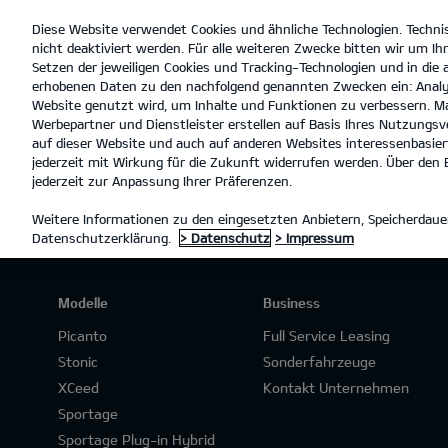
Diese Website verwendet Cookies und ähnliche Technologien. Techni
open
nicht deaktiviert werden. Für alle weiteren Zwecke bitten wir um Ihr
menu
Setzen der jeweiligen Cookies und Tracking-Technologien und in die
erhobenen Daten zu den nachfolgend genannten Zwecken ein: Analy
Website genutzt wird, um Inhalte und Funktionen zu verbessern. Ma
Werbepartner und Dienstleister erstellen auf Basis Ihres Nutzungsve
PROBEFAHRT
auf dieser Website und auch auf anderen Websites interessenbasiert
jederzeit mit Wirkung für die Zukunft widerrufen werden. Über den B
jederzeit zur Anpassung Ihrer Präferenzen.
Weitere Informationen zu den eingesetzten Anbietern, Speicherdauer
Datenschutzerklärung.
> Datenschutz
> Impressum
Modelle
Business
Picanto
Full Service Leasing
Stonic
Sonderfahrzeuge
XCeed
Kontakt Unternehmen
Sportage
Sportage Plug-in Hybrid