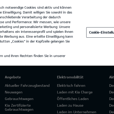
sch notwendige Cookies sind aktiv und können
e Einwilligung. Damit willigen Sie sowohl in das
 anschließende Verarbeitung der dadurch
se und Performance: Wir messen, wie unsere
Auto Bebion Nürtingen GmbH
Tel. :
07022 - 943460
rketing und personalisierte Werbung: Unsere
rhaltens ein Interessenprofil und spielen Ihnen
Cookie-Einstel
e Werbung aus. Eine erteilte Einwilligung kann
utton „Cookies“ in der Kopfzeile gelangen Sie
n und Ihren Rechten finden Sie in unserer
Angebote
Elektromobilität
Ak
Aktueller Fahrzeugbestand
Elektrisch fahren
De
Neuwagen
Laden mit Kia Charge
De
Gebrauchtwagen
Öffentliches Laden
De
Kia Zertifizierte
Laden zu Hause
De
Gebrauchtwagen
Laden im Unternehmen
De