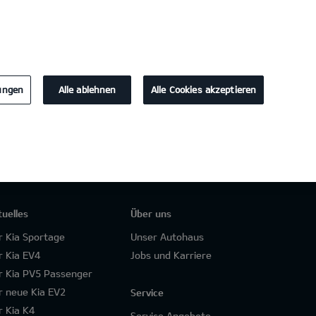
KONTAKT
lungen
Alle ablehnen
Alle Cookies akzeptieren
tuelles
Über uns
r Kia Sportage
Unser Autohaus
r Kia EV4
Jobs und Karriere
r Kia PV5 Passenger
r neue Kia EV2
Service
r Kia K4
Service Angebote