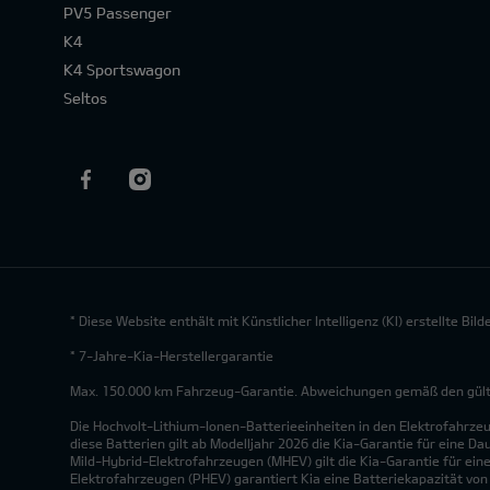
PV5 Passenger
K4
K4 Sportswagon
Seltos
* Diese Website enthält mit Künstlicher Intelligenz (KI) erstellte Bi
* 7-Jahre-Kia-Herstellergarantie
Max. 150.000 km Fahrzeug-Garantie. Abweichungen gemäß den gültig
Die Hochvolt-Lithium-Ionen-Batterieeinheiten in den Elektrofahrze
diese Batterien gilt ab Modelljahr 2026 die Kia-Garantie für eine Da
Mild-Hybrid-Elektrofahrzeugen (MHEV) gilt die Kia-Garantie für eine
Elektrofahrzeugen (PHEV) garantiert Kia eine Batteriekapazität vo