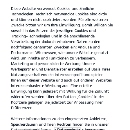
Diese Website verwendet Cookies und ähnliche
open
Technologien. Technisch notwendige Cookies sind aktiv
menu
und können nicht deaktiviert werden. Für alle weiteren
KONTAKT
Zwecke bitten wir um Ihre Einwilligung. Damit willigen Sie
sowohl in das Setzen der jeweiligen Cookies und
Tracking-Technologien und in die anschließende
PROBEFAHRT
Verarbeitung der dadurch erhobenen Daten zu den
nachfolgend genannten Zwecken ein: Analyse und
Performance: Wir messen, wie unsere Website genutzt
wird, um Inhalte und Funktionen zu verbessern.
Marketing und personalisierte Werbung: Unsere
Werbepartner und Dienstleister erstellen auf Basis Ihres
Nutzungsverhaltens ein Interessenprofil und spielen
Ihnen auf dieser Website und auch auf anderen Websites
Modelle
interessenbasierte Werbung aus. Eine erteilte
Einwilligung kann jederzeit mit Wirkung für die Zukunft
widerrufen werden. Über den Button „Cookies“ in der
Business
Kopfzeile gelangen Sie jederzeit zur Anpassung Ihrer
Präferenzen.
Angebote
Weitere Informationen zu den eingesetzten Anbietern,
Speicherdauern und Ihren Rechten finden Sie in unserer
Datenschutzerklärung.
> Datenschutz
> Impressum