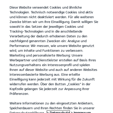
Diese Website verwendet Cookies und ähnliche
open
Technologien. Technisch notwendige Cookies sind aktiv
menu
und können nicht deaktiviert werden. Für alle weiteren
KONTAKT
Zwecke bitten wir um Ihre Einwilligung. Damit willigen Sie
sowohl in das Setzen der jeweiligen Cookies und
Tracking-Technologien und in die anschließende
KONTAKT
Verarbeitung der dadurch erhobenen Daten zu den
nachfolgend genannten Zwecken ein: Analyse und
Performance: Wir messen, wie unsere Website genutzt
KONTAKT
wird, um Inhalte und Funktionen zu verbessern.
Marketing und personalisierte Werbung: Unsere
Herzlich Willkommen.
Werbepartner und Dienstleister erstellen auf Basis Ihres
Nutzungsverhaltens ein Interessenprofil und spielen
Herzlich willkommen! Kontaktiere uns bei Fragen oder
Ihnen auf dieser Website und auch auf anderen Websites
Wünschen einfach über diese Seite. Fülle hierzu bitte alle mit *
interessenbasierte Werbung aus. Eine erteilte
markierten Felder aus und nenne uns im Nachrichtenfeld dein
Einwilligung kann jederzeit mit Wirkung für die Zukunft
Anliegen. Wir freuen uns auf deine Nachricht und melden uns
widerrufen werden. Über den Button „Cookies“ in der
schnellstmöglich bei dir.
Kopfzeile gelangen Sie jederzeit zur Anpassung Ihrer
Präferenzen.
Du möchtest einen Servicetermin anfragen oder hast Fragen
zum Thema Service? Dann kontaktiere uns über unser
Weitere Informationen zu den eingesetzten Anbietern,
Serviceformular
.
Falls du eines unserer aktuellen Kia Modelle
Probe fahren möchtest, nutze einfach unser
Speicherdauern und Ihren Rechten finden Sie in unserer
Probefahrtformular
.
Datenschutzerklärung.
> Datenschutz
> Impressum