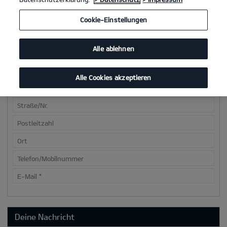
Cookie-Einstellungen
Deine Kontaktdaten
Alle ablehnen
Anrede
*
Vorname
*
Alle Cookies akzeptieren
Nachname
*
Straße/Nr.
Postleitzahl
Ort
Telefon/Mobilnummer
E-Mail
*
Deine Nachricht